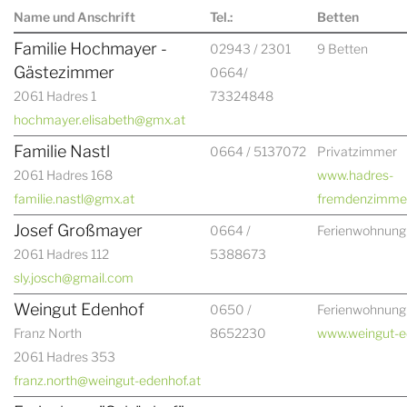
Name und Anschrift
Tel.:
Betten
Familie Hochmayer -
02943 / 2301
9 Betten
Gästezimmer
0664/
2061 Hadres 1
73324848
hochmayer.elisabeth@gmx.at
Familie Nastl
0664 / 5137072
Privatzimmer
2061 Hadres 168
www.hadres-
familie.nastl@gmx.at
fremdenzimmer
Josef Großmayer
0664 /
Ferienwohnung
2061 Hadres 112
5388673
sly.josch@gmail.com
Weingut Edenhof
0650 /
Ferienwohnung
Franz North
8652230
www.weingut-e
2061 Hadres 353
franz.north@weingut-edenhof.at