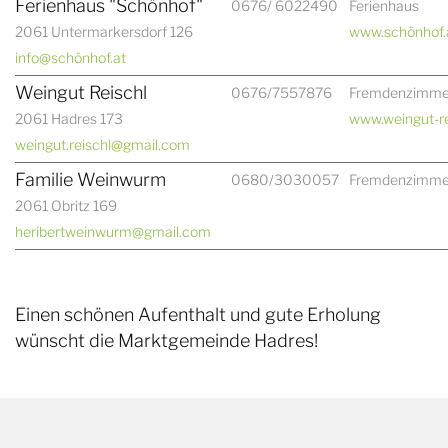
Ferienhaus "Schönhof"
0676/ 6022490
Ferienhaus
2061 Untermarkersdorf 126
www.schönhof.
info@schönhof.at
Weingut Reischl
0676/7557876
Fremdenzimme
2061 Hadres 173
www.weingut-re
weingut.reischl@gmail.com
Familie Weinwurm
0680/3030057
Fremdenzimme
2061 Obritz 169
heribertweinwurm@gmail.com
Einen schönen Aufenthalt und gute Erholung
wünscht die Marktgemeinde Hadres!